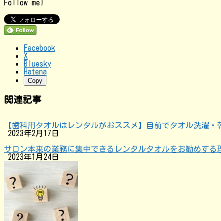
Follow me!
Facebook
X
Bluesky
Hatena
Copy
関連記事
【歯科用タオルはレンタルがおススメ】自前でタオル洗濯・
2023年2月17日
サロン本来の業務に集中できるレンタルタオルをお勧めする
2023年1月24日