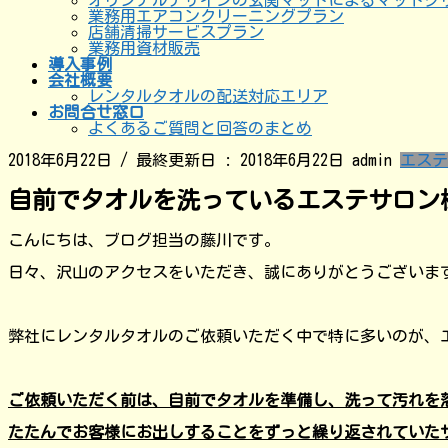
オリジナルデザインの玄関マットによるマットク
業務用エアコンクリーニングプラン
店舗清掃サービスプラン
業務用資材販売
導入事例
会社概要
レンタルタオルの配送対応エリア
お問合せ窓口
よくあるご質問と回答のまとめ
2018年6月22日
/ 最終更新日 :
2018年6月22日
admin
エステ
自前でタオルを洗っているエステサロン
こんにちは、ブログ担当の藤川です。
日々、沢山のアクセスをいただき、誠にありがとうございま
弊社にレンタルタオルのご依頼いただく中で特に多いのが、
ご依頼いただく前は、自前でタオルを準備し、洗って汚れを
たたんでお客様にお出しすることをずっと繰り返されていた