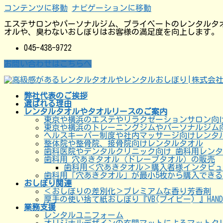
コンテンツに移動
ナビゲーションに移動
エステサロンやパーソナルジム、プライベートのレンタルタ
オルや、臭わないおしぼりはお客様の満足度を向上します。
045-438-9722
お問い合わせはこちらへ
弊社代表のご挨拶
選ばれる理由
レンタルタオルやタオルリースのご案内
東京や横浜のエステやリラクゼーションサロン向
東京や横浜のトレーニングジムやパーソナルジム
ヘルスキーパー制度や社内マッサージ向けレンタ
整体院や整骨院、接骨院向けレンタルタオル
歯科医院やデンタルクリニック向け 歯科用レン
歯科用 穴あきタオル（ドレープタオル）の販売
歯科用＜穴あきタオル＞購入者様インタビュ
歯科用「穴あきタオル」が最小5枚から購入でき
おしぼり関連
＜おしぼりの差別化＞プレミアムな香り芳香剤
厚手の使い捨て紙おしぼり『VB(ブイビー) 』HA
業務支援
レンタルユニフォーム