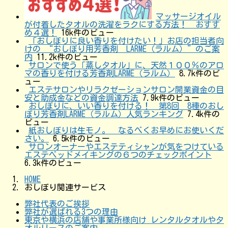
マッサージオイル
が付着したタオルの洗濯をラクにする方法！ おすす
め４選！
16k件のビュー
「おしぼりに良い香りを付けたい！」お店の担当者向
けの “おしぼり用芳香剤 LARME（ラルム）”のご案
内
11.2k件のビュー
サロンで使う「蒸しタオル」に、天然１００％のアロ
マの香りを付ける芳香剤LARME（ラルム）
8.7k件のビ
ュー
エステサロンやリラクゼーションサロン開業資金の目
安と助成金などの資金調達方法
7.9k件のビュー
おしぼりに、いい香りを付ける！ 第8回 8種のおし
ぼり芳香剤LARME（ラルム）人気ランキング
7.4k件の
ビュー
紙おしぼりは生モノ。 なるべくお早めにお使いくだ
さい。
6.5k件のビュー
サロンオーナーやエステティシャンが気をつけている
エステベッドメイキングの６つのチェックポイント
6.3k件のビュー
HOME
おしぼり関連サービス
弊社代表のご挨拶
弊社が選ばれる3つの理由
東京や横浜の店舗や事業所様向け レンタルタオルやタ