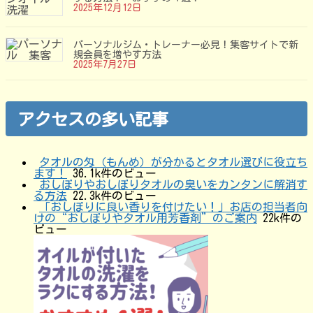
2025年12月12日
パーソナルジム・トレーナー必見！集客サイトで新
規会員を増やす方法
2025年7月27日
アクセスの多い記事
タオルの匁（もんめ）が分かるとタオル選びに役立ち
ます！
36.1k件のビュー
おしぼりやおしぼりタオルの臭いをカンタンに解消す
る方法
22.3k件のビュー
「おしぼりに良い香りを付けたい！」お店の担当者向
けの“おしぼりやタオル用芳香剤”のご案内
22k件の
ビュー