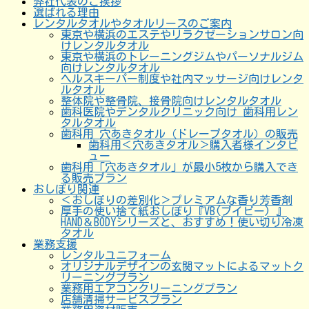
弊社代表のご挨拶
選ばれる理由
レンタルタオルやタオルリースのご案内
東京や横浜のエステやリラクゼーションサロン向
けレンタルタオル
東京や横浜のトレーニングジムやパーソナルジム
向けレンタルタオル
ヘルスキーパー制度や社内マッサージ向けレンタ
ルタオル
整体院や整骨院、接骨院向けレンタルタオル
歯科医院やデンタルクリニック向け 歯科用レン
タルタオル
歯科用 穴あきタオル（ドレープタオル）の販売
歯科用＜穴あきタオル＞購入者様インタビ
ュー
歯科用「穴あきタオル」が最小5枚から購入でき
る販売プラン
おしぼり関連
＜おしぼりの差別化＞プレミアムな香り芳香剤
厚手の使い捨て紙おしぼり『VB(ブイビー) 』
HAND＆BODYシリーズと、おすすめ！使い切り冷凍
タオル
業務支援
レンタルユニフォーム
オリジナルデザインの玄関マットによるマットク
リーニングプラン
業務用エアコンクリーニングプラン
店舗清掃サービスプラン