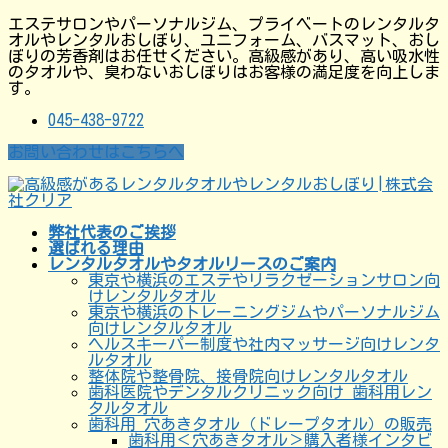
コ
ナ
エステサロンやパーソナルジム、プライベートのレンタルタ
ン
ビ
オルやレンタルおしぼり、ユニフォーム、バスマット、おし
テ
ゲ
ぼりの芳香剤はお任せください。高級感があり、高い吸水性
ン
ー
のタオルや、臭わないおしぼりはお客様の満足度を向上しま
ツ
シ
す。
に
ョ
移
ン
045-438-9722
動
に
移
お問い合わせはこちらへ
動
弊社代表のご挨拶
選ばれる理由
レンタルタオルやタオルリースのご案内
東京や横浜のエステやリラクゼーションサロン向
けレンタルタオル
東京や横浜のトレーニングジムやパーソナルジム
向けレンタルタオル
ヘルスキーパー制度や社内マッサージ向けレンタ
ルタオル
整体院や整骨院、接骨院向けレンタルタオル
歯科医院やデンタルクリニック向け 歯科用レン
タルタオル
歯科用 穴あきタオル（ドレープタオル）の販売
歯科用＜穴あきタオル＞購入者様インタビ