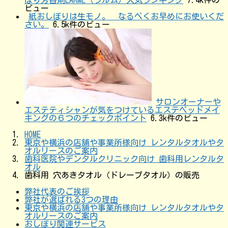
ビュー
紙おしぼりは生モノ。 なるべくお早めにお使いくだ
さい。
6.5k件のビュー
サロンオーナーや
エステティシャンが気をつけているエステベッドメイ
キングの６つのチェックポイント
6.3k件のビュー
HOME
東京や横浜の店舗や事業所様向け レンタルタオルやタ
オルリースのご案内
歯科医院やデンタルクリニック向け 歯科用レンタルタ
オル
歯科用 穴あきタオル（ドレープタオル）の販売
弊社代表のご挨拶
弊社が選ばれる3つの理由
東京や横浜の店舗や事業所様向け レンタルタオルやタ
オルリースのご案内
おしぼり関連サービス