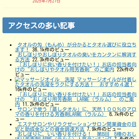
2025年7月27日
アクセスの多い記事
タオルの匁（もんめ）が分かるとタオル選びに役立ち
ます！
36.1k件のビュー
おしぼりやおしぼりタオルの臭いをカンタンに解消す
る方法
22.3k件のビュー
「おしぼりに良い香りを付けたい！」お店の担当者向
けの“おしぼりやタオル用芳香剤”のご案内
22k件の
ビュー
マッサージオイルが付着し
たタオルの洗濯をラクにする方法！ おすすめ４選！
16k件のビュー
「おしぼりに良い香りを付けたい！」お店の担当者向
けの “おしぼり用芳香剤 LARME（ラルム）”のご案
内
11.2k件のビュー
サロンで使う「蒸しタオル」に、天然１００％のアロ
マの香りを付ける芳香剤LARME（ラルム）
8.7k件のビ
ュー
エステサロンやリラクゼーションサロン開業資金の目
安と助成金などの資金調達方法
7.9k件のビュー
おしぼりに、いい香りを付ける！ 第8回 8種のおし
ぼり芳香剤LARME（ラルム）人気ランキング
7.4k件の