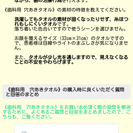
ながら、歯の治療行為
を行えます。
《歯科用 穴あきタオル》の素材の特徴を教えてください。
洗濯してもタオルの素材が固くなったりせず、糸ほつ
れもしにくいタオル
です。
落ち着いた色合いですので使うシーンを選びません。
お顔を覆えるサイズ（32cm×31cm）のタオルですの
で、患者様は目線やライトのまぶしさが気になりませ
ん。
また、
タオルが少し光を通しますので、見えなくなる
ことの不安をやわらげます。
《歯科用 穴あきタオル》の購入時に良くいただく質問
と回答のまとめ
《歯科用 穴あきタオル》をお買い求め頂く際の疑問を解消
するために、よくあるご質問と回答をまとめましたので、こ
ちらも、ご覧ください。