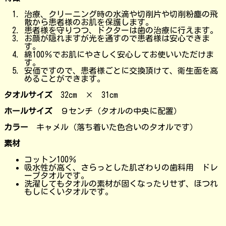
治療、クリーニング時の水滴や切削片や切削粉塵の飛
散から患者様のお肌を保護します。
患者様を守りつつ、ドクターは歯の治療に行えます。
お顔が隠れますが光を通すので患者様は安心できま
す。
綿100％でお肌にやさしく安心してお使いいただけま
す。
安価ですので、患者様ごとに交換頂けて、衛生面を高
めることができます。
タオルサイズ
32cm × 31cm
ホールサイズ
９センチ（タオルの中央に配置）
カラー
キャメル（落ち着いた色合いのタオルです）
素材
コットン100％
吸水性が高く、さらっとした肌ざわりの歯科用 ドレ
ープタオルです。
洗濯してもタオルの素材が固くなったりせず、ほつれ
もしにくいタオルです。