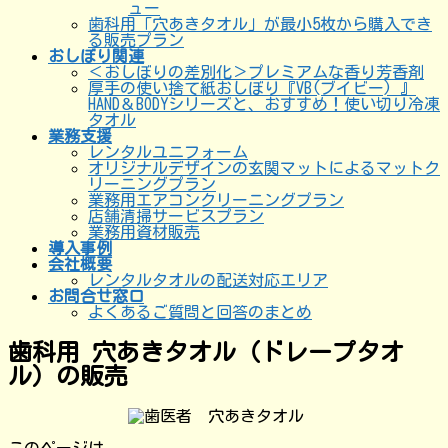
ュー
歯科用「穴あきタオル」が最小5枚から購入でき
る販売プラン
おしぼり関連
＜おしぼりの差別化＞プレミアムな香り芳香剤
厚手の使い捨て紙おしぼり『VB(ブイビー) 』
HAND＆BODYシリーズと、おすすめ！使い切り冷凍
タオル
業務支援
レンタルユニフォーム
オリジナルデザインの玄関マットによるマットク
リーニングプラン
業務用エアコンクリーニングプラン
店舗清掃サービスプラン
業務用資材販売
導入事例
会社概要
レンタルタオルの配送対応エリア
お問合せ窓口
よくあるご質問と回答のまとめ
歯科用 穴あきタオル（ドレープタオ
ル）の販売
このページは、