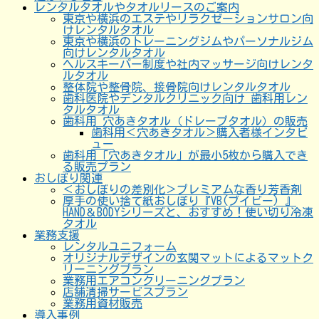
レンタルタオルやタオルリースのご案内
東京や横浜のエステやリラクゼーションサロン向
けレンタルタオル
東京や横浜のトレーニングジムやパーソナルジム
向けレンタルタオル
ヘルスキーパー制度や社内マッサージ向けレンタ
ルタオル
整体院や整骨院、接骨院向けレンタルタオル
歯科医院やデンタルクリニック向け 歯科用レン
タルタオル
歯科用 穴あきタオル（ドレープタオル）の販売
歯科用＜穴あきタオル＞購入者様インタビ
ュー
歯科用「穴あきタオル」が最小5枚から購入でき
る販売プラン
おしぼり関連
＜おしぼりの差別化＞プレミアムな香り芳香剤
厚手の使い捨て紙おしぼり『VB(ブイビー) 』
HAND＆BODYシリーズと、おすすめ！使い切り冷凍
タオル
業務支援
レンタルユニフォーム
オリジナルデザインの玄関マットによるマットク
リーニングプラン
業務用エアコンクリーニングプラン
店舗清掃サービスプラン
業務用資材販売
導入事例