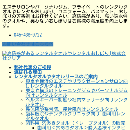
コ
ナ
エステサロンやパーソナルジム、プライベートのレンタルタ
ン
ビ
オルやレンタルおしぼり、ユニフォーム、バスマット、おし
テ
ゲ
ぼりの芳香剤はお任せください。高級感があり、高い吸水性
ン
ー
のタオルや、臭わないおしぼりはお客様の満足度を向上しま
ツ
シ
す。
に
ョ
移
ン
045-438-9722
動
に
移
お問い合わせはこちらへ
動
弊社代表のご挨拶
選ばれる理由
レンタルタオルやタオルリースのご案内
東京や横浜のエステやリラクゼーションサロン向
けレンタルタオル
東京や横浜のトレーニングジムやパーソナルジム
向けレンタルタオル
ヘルスキーパー制度や社内マッサージ向けレンタ
ルタオル
整体院や整骨院、接骨院向けレンタルタオル
歯科医院やデンタルクリニック向け 歯科用レン
タルタオル
歯科用 穴あきタオル（ドレープタオル）の販売
歯科用＜穴あきタオル＞購入者様インタビ