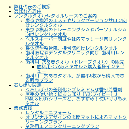
弊社代表のご挨拶
選ばれる理由
レンタルタオルやタオルリースのご案内
東京や横浜のエステやリラクゼーションサロン向
けレンタルタオル
東京や横浜のトレーニングジムやパーソナルジム
向けレンタルタオル
ヘルスキーパー制度や社内マッサージ向けレンタ
ルタオル
整体院や整骨院、接骨院向けレンタルタオル
歯科医院やデンタルクリニック向け 歯科用レン
タルタオル
歯科用 穴あきタオル（ドレープタオル）の販売
歯科用＜穴あきタオル＞購入者様インタビ
ュー
歯科用「穴あきタオル」が最小5枚から購入でき
る販売プラン
おしぼり関連
＜おしぼりの差別化＞プレミアムな香り芳香剤
厚手の使い捨て紙おしぼり『VB(ブイビー) 』
HAND＆BODYシリーズと、おすすめ！使い切り冷凍
タオル
業務支援
レンタルユニフォーム
オリジナルデザインの玄関マットによるマットク
リーニングプラン
業務用エアコンクリーニングプラン