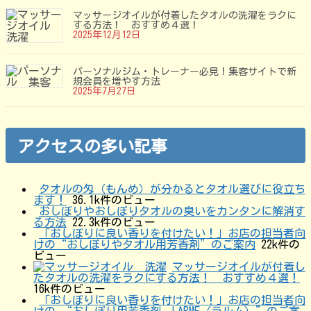
マッサージオイルが付着したタオルの洗濯をラクに
する方法！ おすすめ４選！
2025年12月12日
パーソナルジム・トレーナー必見！集客サイトで新
規会員を増やす方法
2025年7月27日
アクセスの多い記事
タオルの匁（もんめ）が分かるとタオル選びに役立ち
ます！
36.1k件のビュー
おしぼりやおしぼりタオルの臭いをカンタンに解消す
る方法
22.3k件のビュー
「おしぼりに良い香りを付けたい！」お店の担当者向
けの“おしぼりやタオル用芳香剤”のご案内
22k件の
ビュー
マッサージオイルが付着し
たタオルの洗濯をラクにする方法！ おすすめ４選！
16k件のビュー
「おしぼりに良い香りを付けたい！」お店の担当者向
けの “おしぼり用芳香剤 LARME（ラルム）”のご案