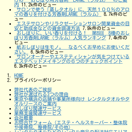
内
11.2k件のビュー
サロンで使う「蒸しタオル」に、天然１００％のアロ
マの香りを付ける芳香剤LARME（ラルム）
8.7k件のビ
ュー
エステサロンやリラクゼーションサロン開業資金の目
安と助成金などの資金調達方法
7.9k件のビュー
おしぼりに、いい香りを付ける！ 第8回 8種のおし
ぼり芳香剤LARME（ラルム）人気ランキング
7.4k件の
ビュー
紙おしぼりは生モノ。 なるべくお早めにお使いくだ
さい。
6.5k件のビュー
サロンオーナーやエステティシャンが気をつけている
エステベッドメイキングの６つのチェックポイント
6.3k件のビュー
HOME
プライバシーポリシー
弊社代表のご挨拶
弊社が選ばれる3つの理由
東京や横浜の店舗や事業所様向け レンタルタオルやタ
オルリースのご案内
おしぼり関連サービス
業務支援関連サービス
会社概要
お問合せフォーム（エステ・ヘルスキーパー・整体院
や接骨院、整骨院/その他）
レンタルタオルなどのレンタル商品の配送対応エリア