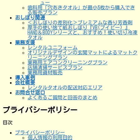
ュー
歯科用「穴あきタオル」が最小5枚から購入でき
る販売プラン
おしぼり関連
＜おしぼりの差別化＞プレミアムな香り芳香剤
厚手の使い捨て紙おしぼり『VB(ブイビー) 』
HAND＆BODYシリーズと、おすすめ！使い切り冷凍
タオル
業務支援
レンタルユニフォーム
オリジナルデザインの玄関マットによるマットク
リーニングプラン
業務用エアコンクリーニングプラン
店舗清掃サービスプラン
業務用資材販売
導入事例
会社概要
レンタルタオルの配送対応エリア
お問合せ窓口
よくあるご質問と回答のまとめ
プライバシーポリシー
目次
プライバシーポリシー
個人情報の利用目的