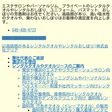
コ
ナ
エステサロンやパーソナルジム、プライベートのレンタルタ
ン
ビ
オルやレンタルおしぼり、ユニフォーム、バスマット、おし
テ
ゲ
ぼりの芳香剤はお任せください。高級感があり、高い吸水性
ン
ー
のタオルや、臭わないおしぼりはお客様の満足度を向上しま
ツ
シ
す。
に
ョ
移
ン
045-438-9722
動
に
移
お問い合わせはこちらへ
動
弊社代表のご挨拶
選ばれる理由
レンタルタオルやタオルリースのご案内
東京や横浜のエステやリラクゼーションサロン向
けレンタルタオル
東京や横浜のトレーニングジムやパーソナルジム
向けレンタルタオル
ヘルスキーパー制度や社内マッサージ向けレンタ
ルタオル
整体院や整骨院、接骨院向けレンタルタオル
歯科医院やデンタルクリニック向け 歯科用レン
タルタオル
歯科用 穴あきタオル（ドレープタオル）の販売
歯科用＜穴あきタオル＞購入者様インタビ