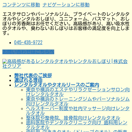
コンテンツに移動
ナビゲーションに移動
エステサロンやパーソナルジム、プライベートのレンタルタ
オルやレンタルおしぼり、ユニフォーム、バスマット、おし
ぼりの芳香剤はお任せください。高級感があり、高い吸水性
のタオルや、臭わないおしぼりはお客様の満足度を向上しま
す。
045-438-9722
お問い合わせはこちらへ
弊社代表のご挨拶
選ばれる理由
レンタルタオルやタオルリースのご案内
東京や横浜のエステやリラクゼーションサロン向
けレンタルタオル
東京や横浜のトレーニングジムやパーソナルジム
向けレンタルタオル
ヘルスキーパー制度や社内マッサージ向けレンタ
ルタオル
整体院や整骨院、接骨院向けレンタルタオル
歯科医院やデンタルクリニック向け 歯科用レン
タルタオル