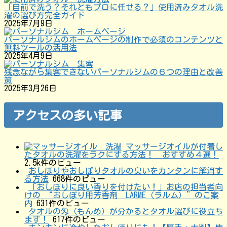
「自前で洗う？それともプロに任せる？」使用済みタオル洗
濯の選び方完全ガイド
2025年7月9日
パーソナルジムのホームページの制作で必須のコンテンツと
無料ツールの活用法
2025年4月9日
残念ながら集客できないパーソナルジムの６つの理由と改善
策
2025年3月26日
アクセスの多い記事
マッサージオイルが付着し
たタオルの洗濯をラクにする方法！ おすすめ４選！
2.5k件のビュー
おしぼりやおしぼりタオルの臭いをカンタンに解消す
る方法
668件のビュー
「おしぼりに良い香りを付けたい！」お店の担当者向
けの “おしぼり用芳香剤 LARME（ラルム）”のご案
内
631件のビュー
タオルの匁（もんめ）が分かるとタオル選びに役立ち
ます！
617件のビュー