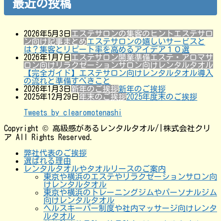
最近の投稿
2026年5月3日
エステサロンの集客のヒント
エステサロ
ン向け記事まとめ
エステサロンの嬉しいサービスと
は？集客とリピート率を高めるアイデア１０選
2026年1月7日
エステサロン開業準備
エステ・アロマサ
ロン向け
リラクゼーションサロン向け
レンタルタオル
【完全ガイド】エステサロン向けレンタルタオル導入
の流れと準備すべきこと
2026年1月3日
新年のご挨拶
新年のご挨拶
2025年12月29日
年末のご挨拶
2025年度末のご挨拶
Tweets by clearomotenashi
Copyright © 高級感があるレンタルタオル/|株式会社クリ
ア All Rights Reserved.
弊社代表のご挨拶
選ばれる理由
レンタルタオルやタオルリースのご案内
東京や横浜のエステやリラクゼーションサロン向
けレンタルタオル
東京や横浜のトレーニングジムやパーソナルジム
向けレンタルタオル
ヘルスキーパー制度や社内マッサージ向けレンタ
ルタオル