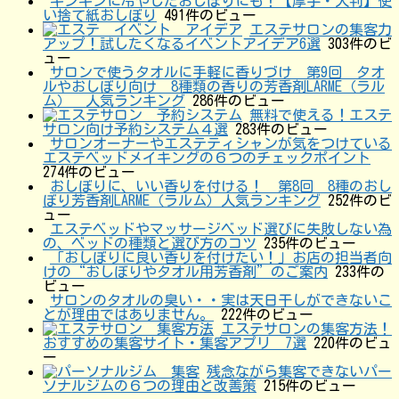
キンキンに冷やしたおしぼりにも！【厚手・大判】使
い捨て紙おしぼり
491件のビュー
エステサロンの集客力
アップ！試したくなるイベントアイデア6選
303件のビ
ュー
サロンで使うタオルに手軽に香りづけ 第9回 タオ
ルやおしぼり向け 8種類の香りの芳香剤LARME（ラル
ム） 人気ランキング
286件のビュー
無料で使える！エステ
サロン向け予約システム４選
283件のビュー
サロンオーナーやエステティシャンが気をつけている
エステベッドメイキングの６つのチェックポイント
274件のビュー
おしぼりに、いい香りを付ける！ 第8回 8種のおし
ぼり芳香剤LARME（ラルム）人気ランキング
252件のビ
ュー
エステベッドやマッサージベッド選びに失敗しない為
の、ベッドの種類と選び方のコツ
235件のビュー
「おしぼりに良い香りを付けたい！」お店の担当者向
けの“おしぼりやタオル用芳香剤”のご案内
233件の
ビュー
サロンのタオルの臭い・・実は天日干しができないこ
とが理由ではありません。
222件のビュー
エステサロンの集客方法！
おすすめの集客サイト・集客アプリ 7選
220件のビュ
ー
残念ながら集客できないパー
ソナルジムの６つの理由と改善策
215件のビュー