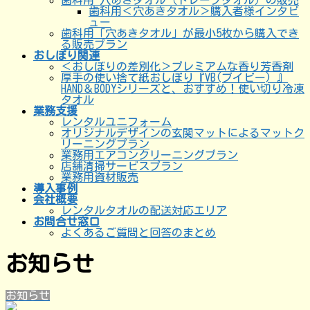
歯科用 穴あきタオル（ドレープタオル）の販売
歯科用＜穴あきタオル＞購入者様インタビ
ュー
歯科用「穴あきタオル」が最小5枚から購入でき
る販売プラン
おしぼり関連
＜おしぼりの差別化＞プレミアムな香り芳香剤
厚手の使い捨て紙おしぼり『VB(ブイビー) 』
HAND＆BODYシリーズと、おすすめ！使い切り冷凍
タオル
業務支援
レンタルユニフォーム
オリジナルデザインの玄関マットによるマットク
リーニングプラン
業務用エアコンクリーニングプラン
店舗清掃サービスプラン
業務用資材販売
導入事例
会社概要
レンタルタオルの配送対応エリア
お問合せ窓口
よくあるご質問と回答のまとめ
お知らせ
お知らせ