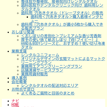
整体院や整骨院、接骨院向けレンタルタオル
歯科医院やデンタルクリニック向け 歯科用レン
タルタオル
歯科用 穴あきタオル（ドレープタオル）の販売
歯科用＜穴あきタオル＞購入者様インタビ
ュー
歯科用「穴あきタオル」が最小5枚から購入でき
る販売プラン
おしぼり関連
＜おしぼりの差別化＞プレミアムな香り芳香剤
厚手の使い捨て紙おしぼり『VB(ブイビー) 』
HAND＆BODYシリーズと、おすすめ！使い切り冷凍
タオル
業務支援
レンタルユニフォーム
オリジナルデザインの玄関マットによるマットク
リーニングプラン
業務用エアコンクリーニングプラン
店舗清掃サービスプラン
業務用資材販売
導入事例
会社概要
レンタルタオルの配送対応エリア
お問合せ窓口
よくあるご質問と回答のまとめ
ナビ
HOME