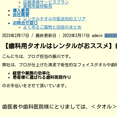
店舗清掃サービスプラン
業務用資材販売
導入事例
会社概要
レンタルタオルの配送対応エリア
お問合せ窓口
よくあるご質問と回答のまとめ
2023年2月17日
/ 最終更新日 :
2023年2月17日
admin
歯科医
【歯科用タオルはレンタルがおススメ】
こんにちは、ブログ担当の藤川です。
弊社は、プロが仕上げた清潔で衛生的なフェイスタオルや歯
経営や業務の効率化
患者様に選ばれる歯科医院作り
のお手伝いをさせて頂いています。
歯医者や歯科医院様にとりましては、＜タオル＞