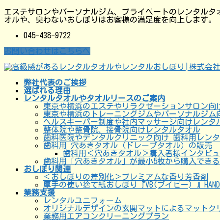
コ
ナ
エステサロンやパーソナルジム、プライベートのレンタルタ
ン
ビ
オルや、臭わないおしぼりはお客様の満足度を向上します。
テ
ゲ
ン
ー
045-438-9722
ツ
シ
に
ョ
お問い合わせはこちらへ
移
ン
動
に
移
動
弊社代表のご挨拶
選ばれる理由
レンタルタオルやタオルリースのご案内
東京や横浜のエステやリラクゼーションサロン向
東京や横浜のトレーニングジムやパーソナルジム
ヘルスキーパー制度や社内マッサージ向けレンタ
整体院や整骨院、接骨院向けレンタルタオル
歯科医院やデンタルクリニック向け 歯科用レン
歯科用 穴あきタオル（ドレープタオル）の販売
歯科用＜穴あきタオル＞購入者様インタビュ
歯科用「穴あきタオル」が最小5枚から購入でき
おしぼり関連
＜おしぼりの差別化＞プレミアムな香り芳香剤
厚手の使い捨て紙おしぼり『VB(ブイビー) 』HA
業務支援
レンタルユニフォーム
オリジナルデザインの玄関マットによるマットク
業務用エアコンクリーニングプラン