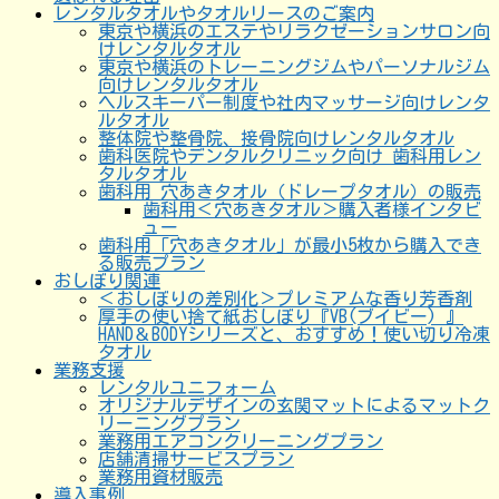
レンタルタオルやタオルリースのご案内
東京や横浜のエステやリラクゼーションサロン向
けレンタルタオル
東京や横浜のトレーニングジムやパーソナルジム
向けレンタルタオル
ヘルスキーパー制度や社内マッサージ向けレンタ
ルタオル
整体院や整骨院、接骨院向けレンタルタオル
歯科医院やデンタルクリニック向け 歯科用レン
タルタオル
歯科用 穴あきタオル（ドレープタオル）の販売
歯科用＜穴あきタオル＞購入者様インタビ
ュー
歯科用「穴あきタオル」が最小5枚から購入でき
る販売プラン
おしぼり関連
＜おしぼりの差別化＞プレミアムな香り芳香剤
厚手の使い捨て紙おしぼり『VB(ブイビー) 』
HAND＆BODYシリーズと、おすすめ！使い切り冷凍
タオル
業務支援
レンタルユニフォーム
オリジナルデザインの玄関マットによるマットク
リーニングプラン
業務用エアコンクリーニングプラン
店舗清掃サービスプラン
業務用資材販売
導入事例