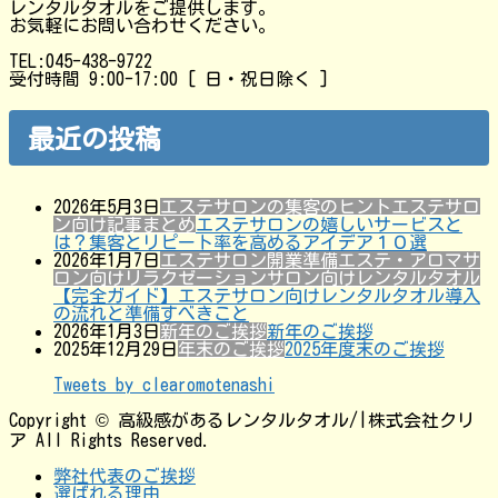
レンタルタオルをご提供します。
お気軽にお問い合わせください。
TEL:045-438-9722
受付時間 9:00-17:00 [ 日・祝日除く ]
最近の投稿
2026年5月3日
エステサロンの集客のヒント
エステサロ
ン向け記事まとめ
エステサロンの嬉しいサービスと
は？集客とリピート率を高めるアイデア１０選
2026年1月7日
エステサロン開業準備
エステ・アロマサ
ロン向け
リラクゼーションサロン向け
レンタルタオル
【完全ガイド】エステサロン向けレンタルタオル導入
の流れと準備すべきこと
2026年1月3日
新年のご挨拶
新年のご挨拶
2025年12月29日
年末のご挨拶
2025年度末のご挨拶
Tweets by clearomotenashi
Copyright © 高級感があるレンタルタオル/|株式会社クリ
ア All Rights Reserved.
弊社代表のご挨拶
選ばれる理由