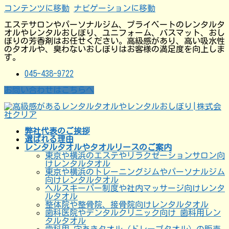
コンテンツに移動
ナビゲーションに移動
エステサロンやパーソナルジム、プライベートのレンタルタ
オルやレンタルおしぼり、ユニフォーム、バスマット、おし
ぼりの芳香剤はお任せください。高級感があり、高い吸水性
のタオルや、臭わないおしぼりはお客様の満足度を向上しま
す。
045-438-9722
お問い合わせはこちらへ
弊社代表のご挨拶
選ばれる理由
レンタルタオルやタオルリースのご案内
東京や横浜のエステやリラクゼーションサロン向
けレンタルタオル
東京や横浜のトレーニングジムやパーソナルジム
向けレンタルタオル
ヘルスキーパー制度や社内マッサージ向けレンタ
ルタオル
整体院や整骨院、接骨院向けレンタルタオル
歯科医院やデンタルクリニック向け 歯科用レン
タルタオル