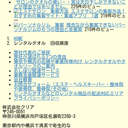
サロンのタオルの臭い・・実は天日干しができないこ
とが理由ではありません。
225件のビュー
エステサロンの集客方法！
おすすめの集客サイト・集客アプリ 7選
219件のビュ
ー
残念ながら集客できないパー
ソナルジムの６つの理由と改善策
215件のビュー
HOME
レンタルタオル 回収頻度
弊社代表のご挨拶
弊社が選ばれる3つの理由
東京や横浜の店舗や事業所様向け レンタルタオルやタ
オルリースのご案内
おしぼり関連サービス
業務支援関連サービス
会社概要
お問合せフォーム（エステ・ヘルスキーパー・整体院
や接骨院、整骨院/その他）
レンタルタオルなどのレンタル商品の配送対応エリア
プライバシーポリシー
株式会社クリア
〒245-0051
神奈川県横浜市戸塚区名瀬町2350-3
東京都内や横浜で清潔で衛生的な