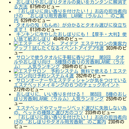
おしぼりやおしぼりタオルの臭いをカンタンに解消す
る方法
675件のビュー
「おしぼりに良い香りを付けたい！」お店の担当者向
けの “おしぼり用芳香剤 LARME（ラルム）”のご案
内
629件のビュー
タオルの匁（もんめ）が分かるとタオル選びに役立ち
ます！
613件のビュー
キンキンに冷やしたおしぼりにも！【厚手・大判】使
い捨て紙おしぼり
494件のビュー
エステサロンの集客力
アップ！試したくなるイベントアイデア6選
303件のビ
ュー
サロンで使うタオルに手軽に香りづけ 第9回 タオ
ルやおしぼり向け 8種類の香りの芳香剤LARME（ラル
ム） 人気ランキング
289件のビュー
無料で使える！エステ
サロン向け予約システム４選
282件のビュー
サロンオーナーやエステティシャンが気をつけている
エステベッドメイキングの６つのチェックポイント
272件のビュー
おしぼりに、いい香りを付ける！ 第8回 8種のおし
ぼり芳香剤LARME（ラルム）人気ランキング
253件のビ
ュー
エステベッドやマッサージベッド選びに失敗しない為
の、ベッドの種類と選び方のコツ
233件のビュー
「おしぼりに良い香りを付けたい！」お店の担当者向
けの“おしぼりやタオル用芳香剤”のご案内
230件の
ビュー