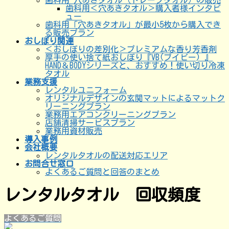
歯科用 穴あきタオル（ドレープタオル）の販売
歯科用＜穴あきタオル＞購入者様インタビ
ュー
歯科用「穴あきタオル」が最小5枚から購入でき
る販売プラン
おしぼり関連
＜おしぼりの差別化＞プレミアムな香り芳香剤
厚手の使い捨て紙おしぼり『VB(ブイビー) 』
HAND＆BODYシリーズと、おすすめ！使い切り冷凍
タオル
業務支援
レンタルユニフォーム
オリジナルデザインの玄関マットによるマットク
リーニングプラン
業務用エアコンクリーニングプラン
店舗清掃サービスプラン
業務用資材販売
導入事例
会社概要
レンタルタオルの配送対応エリア
お問合せ窓口
よくあるご質問と回答のまとめ
レンタルタオル 回収頻度
よくあるご質問