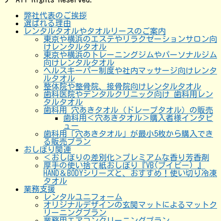
弊社代表のご挨拶
選ばれる理由
レンタルタオルやタオルリースのご案内
東京や横浜のエステやリラクゼーションサロン向
けレンタルタオル
東京や横浜のトレーニングジムやパーソナルジム
向けレンタルタオル
ヘルスキーパー制度や社内マッサージ向けレンタ
ルタオル
整体院や整骨院、接骨院向けレンタルタオル
歯科医院やデンタルクリニック向け 歯科用レン
タルタオル
歯科用 穴あきタオル（ドレープタオル）の販売
歯科用＜穴あきタオル＞購入者様インタビ
ュー
歯科用「穴あきタオル」が最小5枚から購入でき
る販売プラン
おしぼり関連
＜おしぼりの差別化＞プレミアムな香り芳香剤
厚手の使い捨て紙おしぼり『VB(ブイビー) 』
HAND＆BODYシリーズと、おすすめ！使い切り冷凍
タオル
業務支援
レンタルユニフォーム
オリジナルデザインの玄関マットによるマットク
リーニングプラン
業務用エアコンクリーニングプラン