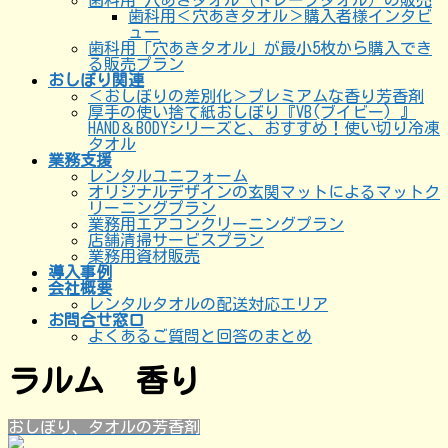
歯科用 穴あきタオル（ドレープタオル）の販売
歯科用＜穴あきタオル＞購入者様インタビ
ュー
歯科用「穴あきタオル」が最小5枚から購入でき
る販売プラン
おしぼり関連
＜おしぼりの差別化＞プレミアムな香り芳香剤
厚手の使い捨て紙おしぼり『VB(ブイビー) 』
HAND＆BODYシリーズと、おすすめ！使い切り冷凍
タオル
業務支援
レンタルユニフォーム
オリジナルデザインの玄関マットによるマットク
リーニングプラン
業務用エアコンクリーニングプラン
店舗清掃サービスプラン
業務用資材販売
導入事例
会社概要
レンタルタオルの配送対応エリア
お問合せ窓口
よくあるご質問と回答のまとめ
ラルム 香り
おしぼり、タオルの芳香剤