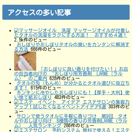
アクセスの多い記事
マッサージオイルが付着し
たタオルの洗濯をラクにする方法！ おすすめ４選！
2.5k件のビュー
おしぼりやおしぼりタオルの臭いをカンタンに解消す
る方法
666件のビュー
「おしぼりに良い香りを付けたい！」お店
の担当者向けの “おしぼり用芳香剤 LARME（ラル
ム）”のご案内
628件のビュー
タオルの匁（もんめ）が分かるとタオル選びに役立ち
ます！
615件のビュー
キンキンに冷やしたおしぼりにも！【厚手・大判】使
い捨て紙おしぼり
483件のビュー
エステサロンの集客力
アップ！試したくなるイベントアイデア6選
303件のビ
ュー
サロンで使うタオルに手軽に香りづけ 第9回 タオ
ルやおしぼり向け 8種類の香りの芳香剤LARME（ラル
ム） 人気ランキング
286件のビュー
無料で使える！エステ