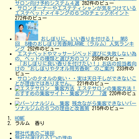
サロン向け予約システム４選
282件のビュー
サロンオーナーやエステティシャンが気をつけている
エステベッドメイキングの６つのチェックポイント
272件のビュー
おしぼりに、いい香りを付ける！ 第8
回 8種のおしぼり芳香剤LARME（ラルム）人気ランキ
ング
252件のビュー
エステベッドやマッサージベッド選びに失敗しない為
の、ベッドの種類と選び方のコツ
235件のビュー
「おしぼりに良い香りを付けたい！」お店の担当者向
けの“おしぼりやタオル用芳香剤”のご案内
233件の
ビュー
サロンのタオルの臭い・・実は天日干しができないこ
とが理由ではありません。
221件のビュー
エステサロンの集客方法！
おすすめの集客サイト・集客アプリ 7選
220件のビュ
ー
残念ながら集客できないパー
ソナルジムの６つの理由と改善策
215件のビュー
HOME
ラルム 香り
弊社代表のご挨拶
弊社が選ばれる3つの理由