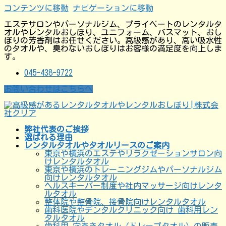
コンテンツに移動
ナビゲーションに移動
エステサロンやパーソナルジム、プライベートのレンタルタ
オルやレンタルおしぼり、ユニフォーム、バスマット、おし
ぼりの芳香剤はお任せください。高級感があり、高い吸水性
のタオルや、臭わないおしぼりはお客様の満足度を向上しま
す。
045-438-9722
お問い合わせはこちらへ
弊社代表のご挨拶
選ばれる理由
レンタルタオルやタオルリースのご案内
東京や横浜のエステやリラクゼーションサロン向
けレンタルタオル
東京や横浜のトレーニングジムやパーソナルジム
向けレンタルタオル
ヘルスキーパー制度や社内マッサージ向けレンタ
ルタオル
整体院や整骨院、接骨院向けレンタルタオル
歯科医院やデンタルクリニック向け 歯科用レン
タルタオル